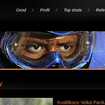
Úvod
Profil
Top shots
Refe
y
Kvalifikace Velká Pard