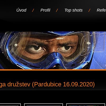
Úvod
Profil
Top shots
Refe
iga družstev (Pardubice 16.09.2020)