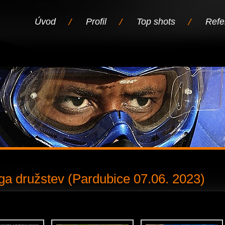
Úvod
Profil
Top shots
Refe
iga družstev (Pardubice 07.06. 2023)