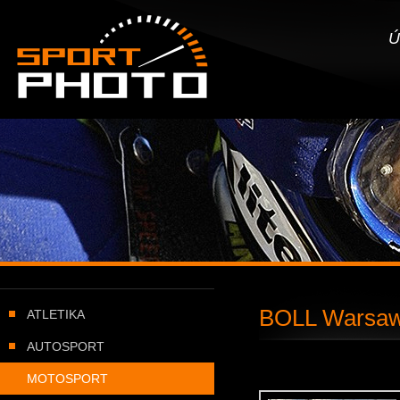
SportPHOTO.cz -
Úvodní stránka
Ú
BOLL Warsawa
ATLETIKA
AUTOSPORT
MOTOSPORT