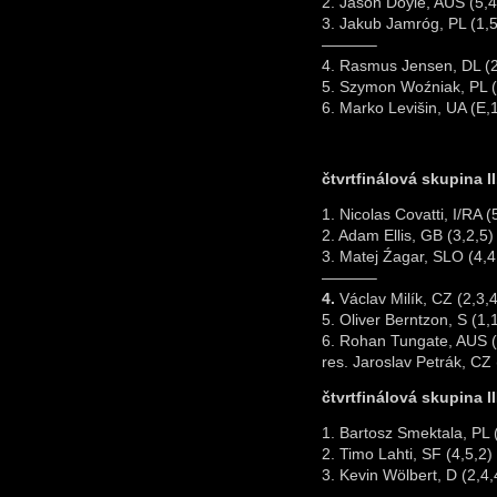
2. Jason Doyle, AUS (5,4
3. Jakub Jamróg, PL (1,5
———–
4. Rasmus Jensen, DL (2
5. Szymon Woźniak, PL (
6. Marko Levišin, UA (E,1
čtvrtfinálová skupina II
1. Nicolas Covatti, I/RA (
2. Adam Ellis, GB (3,2,5)
3. Matej Źagar, SLO (4,4
———–
4.
Václav Milík, CZ (2,3,4
5. Oliver Berntzon, S (1,
6. Rohan Tungate, AUS (0
res. Jaroslav Petrák, CZ 
čtvrtfinálová skupina III
1. Bartosz Smektala, PL 
2. Timo Lahti, SF (4,5,2)
3. Kevin Wölbert, D (2,4,
———–