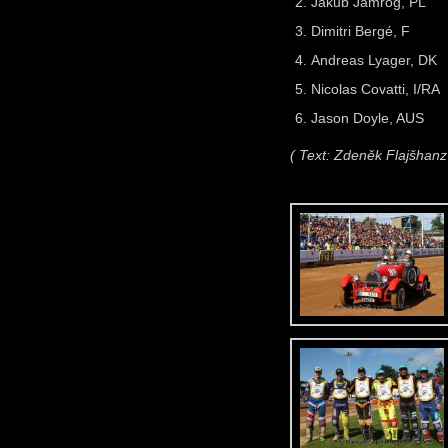
Jakub Jamróg, PL
Dimitri Bergé, F
Andreas Lyager, DK
Nicolas Covatti, I/RA
Jason Doyle, AUS
( Text: Zdeněk Flajšhanz