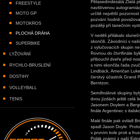
Pětasedmdesátá Zlatá přil
FREESTYLE
navštívenou autogramiád
MOTO GP
určitě největší pozornost
pozvání hodně považoval 
MOTOKROS
později při tanečním vyst
PLOCHÁ DRÁHA
V neděli přilákalo slune
skončili. Závodníci v naš
SUPERBIKE
z vylučovacích skupin ne
Rovnou do čtvrtfinále by
LYŽOVÁNÍ
přibouchl dveře před no
RYCHLO-BRUSLENÍ
s nimi skončila řada zvu
Lindbäck, Američan Luke 
DOSTIHY
čerstvý účastník Grand P
Berntzon.
VOLLEYBALL
Semifinálové skupiny byl
TENIS
dvou jízdách ještě celá š
Jasonem Doylem a Bergém
finále Argentinec s italsk
Malé finále pak ovládl B
spadl Jason Doyle. Protož
v prvním kole proti a fru
Polák známý z naší Extra