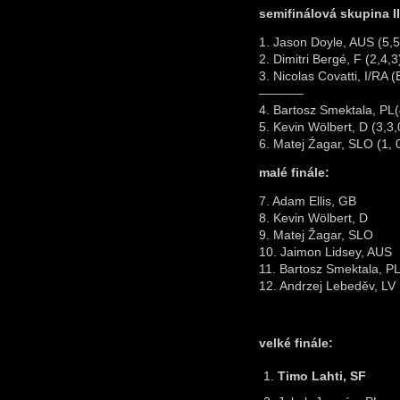
semifinálová skupina II
1. Jason Doyle, AUS (5,5
2. Dimitri Bergé, F (2,4,3
3. Nicolas Covatti, I/RA (
———–
4. Bartosz Smektala, PL(
5. Kevin Wölbert, D (3,3,
6. Matej Źagar, SLO (1, 
malé finále:
7. Adam Ellis, GB
8. Kevin Wölbert, D
9. Matej Žagar, SLO
10. Jaimon Lidsey, AUS
11. Bartosz Smektala, P
12. Andrzej Lebeděv, LV
velké finále:
Timo Lahti, SF