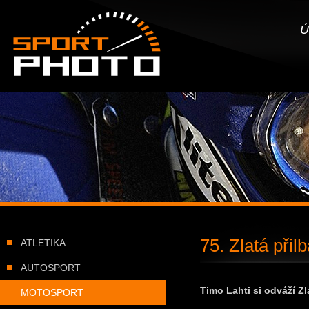
SportPHOTO.cz -
Úvodní stránka
Ú
75. Zlatá při
ATLETIKA
AUTOSPORT
Timo Lahti si odváží Zl
MOTOSPORT