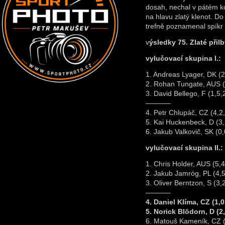
dosah, nechal v pátém ko
na hlavu zlatý klenot. Do
trefně poznamenal spíkr 
v
ýsledky 75. Zlaté přil
vylučovací skupina I.:
1. Andreas Lyager, DK (2
2. Rohan Tungate, AUS (
3. David Bellego, F (1,5,
———–
4. Petr Chlupáč, CZ (4,2,
5. Kai Huckenbeck, D (3,
6. Jakub Valkovič, SK (0,
vylučovací skupina II.:
1. Chris Holder, AUS (5,4
2. Jakub Jamróg, PL (4,5
3. Oliver Berntzon, S (3,
———–
4. Daniel Klíma, CZ (1,0
5. Norick Blödorn, D (2,
6. Matouš Kameník, CZ (