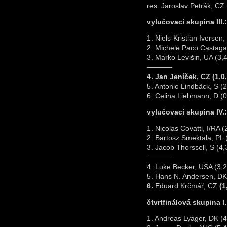
res. Jaroslav Petrák, CZ 
vylučovací skupina III.:
1. Niels-Kristian Iversen,
2. Michele Paco Castagan
3. Marko Levišin, UA (3,4
———–
4. Jan Jeníček, CZ (1,0,
5. Antonio Lindbäck, S (2
6. Celina Liebmann, D (0
vylučovací skupina IV.:
1. Nicolas Covatti, I/RA (
2. Bartosz Smektala, PL 
3. Jacob Thorssell, S (4,
———–
4. Luke Becker, USA (3,2
5. Hans N. Andersen, DK 
6.
Eduard Krčmář, CZ
(1
čtvrtfinálová skupina I.
1. Andreas Lyager, DK (4